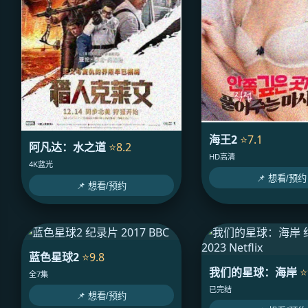
海王2
⭐7.1
阿凡达：水之道
⭐8.2
HD高清
4K蓝光
📌 想看/预约
📌 想看/预约
蓝色星球2
⭐9.8
我们的星球：海岸
⭐
全7集
已完结
📌 想看/预约