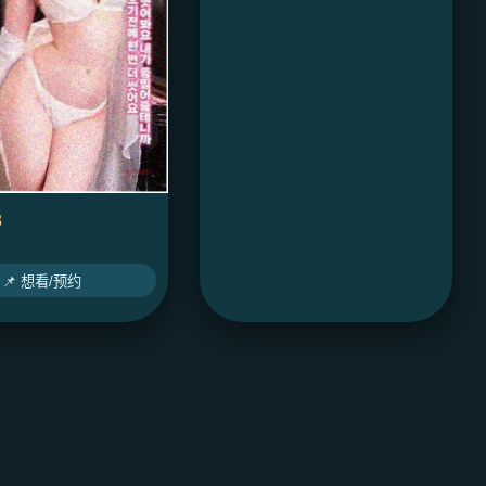
3
📌 想看/预约