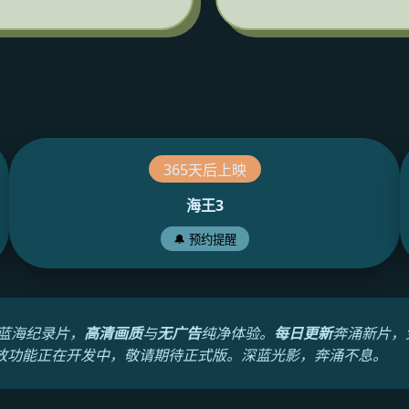
365天后上映
海王3
🔔 预约提醒
蓝海纪录片，
高清画质
与
无广告
纯净体验。
每日更新
奔涌新片，
放功能正在开发中，敬请期待正式版。深蓝光影，奔涌不息。