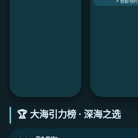
📌 想看/预约
🏆 大海引力榜 · 深海之选