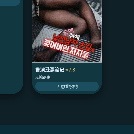
鲁滨逊漂流记
⭐7.8
更新至6集
📌 想看/预约