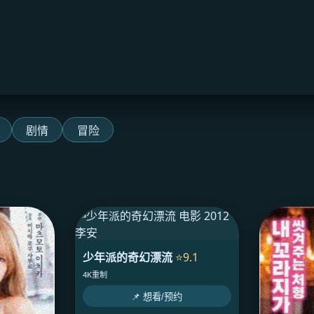
剧情
冒险
少年派的奇幻漂流
⭐9.1
4K重制
📌 想看/预约