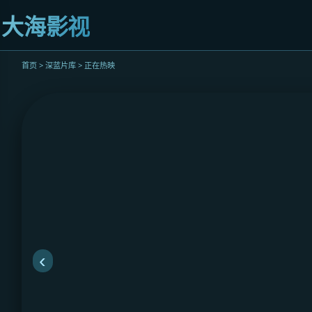
迹
大海影视
立
即
观
首页 > 深蓝片库 > 正在热映
看
‹