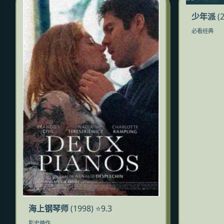
少年派
(2
必看经典
海上钢琴师
(1998) ⭐9.3
影史神作