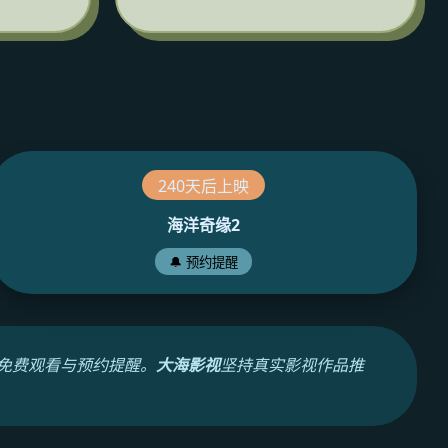
240天后上映
海洋奇缘2
🔔 预约提醒
免费观看与预约提醒。
大海影视
坚持真实影视作品推