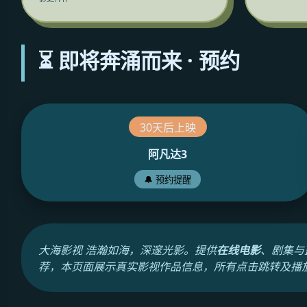
⏳ 即将奔涌而来 · 预约
30天后上映
阿凡达3
🔔 预约提醒
大海影视 浩瀚如海，深邃光影。提供
在线电影
、剧集与
荐，本页面展示真实影视作品信息，所有点击跳转及播