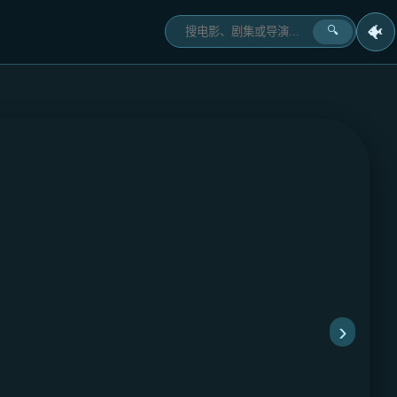
🐠
🔍
›