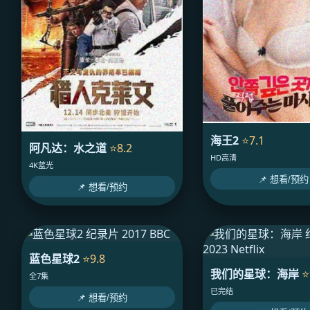
海王2
⭐7.1
阿凡达：水之道
⭐8.2
HD高清
4K蓝光
📌 想看/预约
📌 想看/预约
蓝色星球2
⭐9.8
我们的星球：海岸
⭐
全7集
已完结
📌 想看/预约