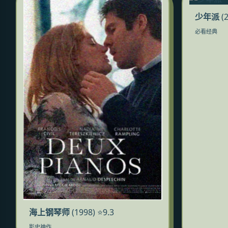
少年派
(2
必看经典
海上钢琴师
(1998) ⭐9.3
影史神作