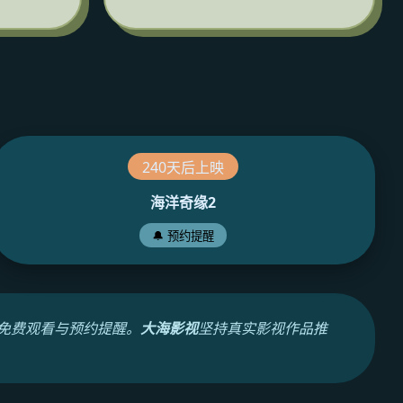
240天后上映
海洋奇缘2
🔔 预约提醒
免费观看与预约提醒。
大海影视
坚持真实影视作品推