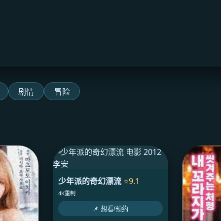
剧情
冒险
少年派的奇幻漂流
⭐9.1
4K重制
📌 想看/预约