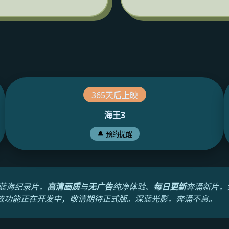
365天后上映
海王3
🔔 预约提醒
蓝海纪录片，
高清画质
与
无广告
纯净体验。
每日更新
奔涌新片，
放功能正在开发中，敬请期待正式版。深蓝光影，奔涌不息。