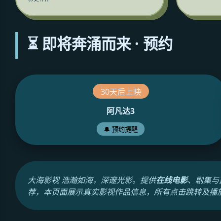
⏳ 即将奔涌而来 · 预约
30天后上映
阿凡达3
🔔 预约提醒
大海影视 浩瀚如海，深邃光影。提供
在线电影
、剧集与
荐，本页面展示真实影视作品信息，所有点击跳转及播