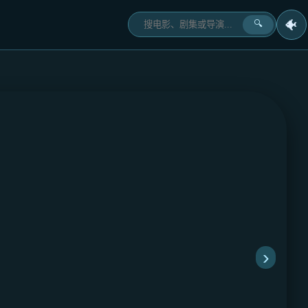
🐠
🔍
›