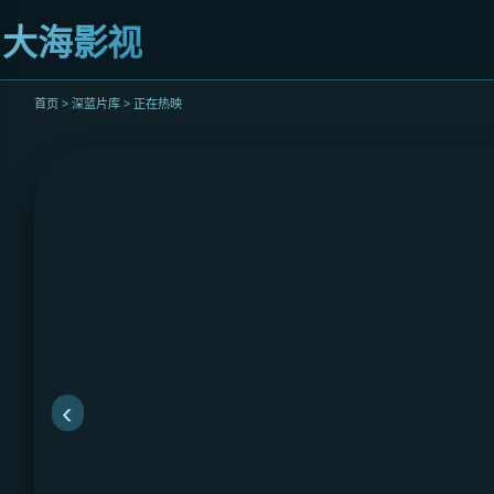
迹
大海影视
立
即
观
首页 > 深蓝片库 > 正在热映
看
‹