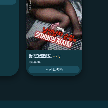
鲁滨逊漂流记
⭐7.8
更新至6集
📌 想看/预约