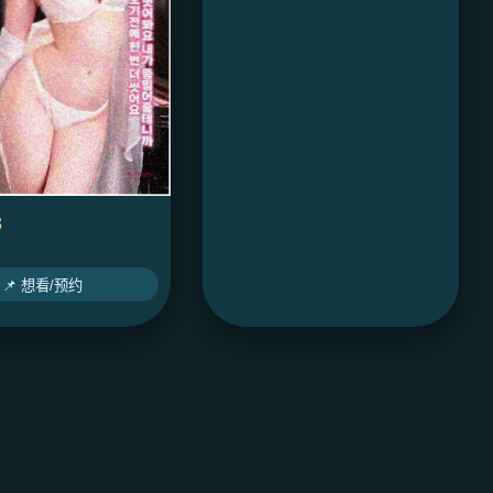
3
📌 想看/预约