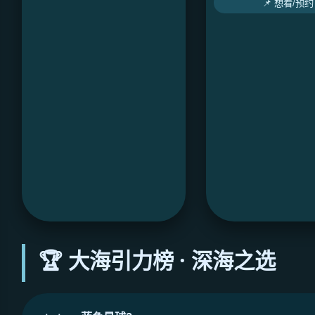
📌 想看/预约
🏆 大海引力榜 · 深海之选